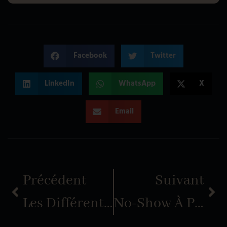
Facebook
Twitter
LinkedIn
WhatsApp
X
Email
Précédent
Suivant
Les Différents Types De Vins Dans La Restauration
No-Show À Paris : Pourquoi Honorer Sa Réservation Est Essentiel En 2026